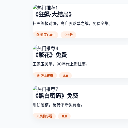
《狂飙·大结局》
扫黑终极对决，高启强落幕之战，免费全集。
热度TOP1
9.6分
《繁花》免费
王家卫美学，90年代上海往事。
🌸 沪上传奇
8.9
《黑白密码》免费
刑侦硬核，反转不断免费看。
⚡ 烧脑必看
8.8