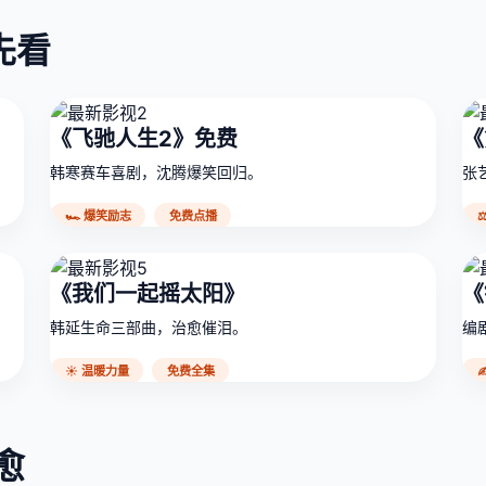
先看
《飞驰人生2》免费
《
韩寒赛车喜剧，沈腾爆笑回归。
张
🏎️ 爆笑励志
免费点播
⚖
《我们一起摇太阳》
《
韩延生命三部曲，治愈催泪。
编
☀️ 温暖力量
免费全集
愈