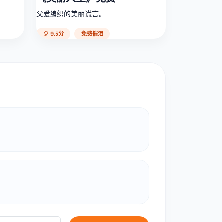
父爱编织的美丽谎言。
🎈 9.5分
免费催泪